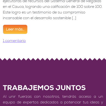
ejecutoras de recursos del Sistema General de Regalías
en el Cauca, logrando una calificación de 100 sobre 100.
Este logro es un testimonio de su compromiso
incansable con el desarrollo sostenible […]
Leer más…
from CREPIC logra calificación 100 sobre 100 en ge
en CREPIC logra calificación 100 sobre 100 e
1 comentario
TRABAJEMOS JUNTOS
Al unir fuerzas con nosotros, tendrás acceso a un
equipo de expertos dedicados a potenciar tus ideas y